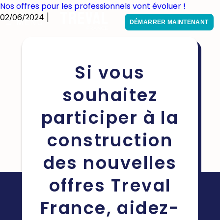
Nos offres pour les professionnels vont évoluer !
02/06/2024 |
MENU
DÉMARRER MAINTENANT
Si vous
souhaitez
participer à la
construction
des nouvelles
Une étude auprès de +6000 clients est
offres Treval
en cours
France, aidez-